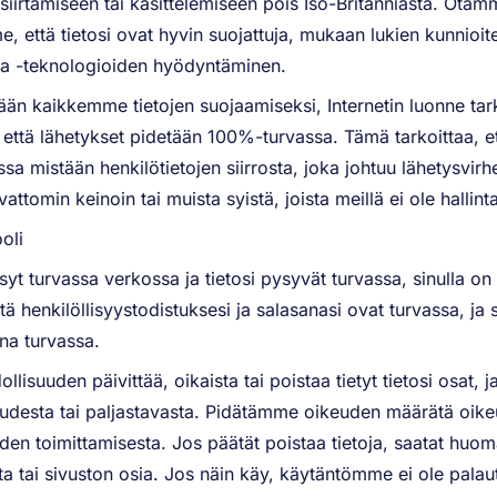
siirtämiseen tai käsittelemiseen pois Iso-Britanniasta. Ota
 että tietosi ovat hyvin suojattuja, mukaan lukien kunnioite
ja -teknologioiden hyödyntäminen.
n kaikkemme tietojen suojaamiseksi, Internetin luonne tark
että lähetykset pidetään 100%-turvassa. Tämä tarkoittaa, e
ssa mistään henkilötietojen siirrosta, joka johtuu lähetysvir
ttomin keinoin tai muista syistä, joista meillä ei ole hallint
oli
syt turvassa verkossa ja tietosi pysyvät turvassa, sinulla on
tä henkilöllisyystodistuksesi ja salasanasi ovat turvassa, ja
aina turvassa.
uuden päivittää, oikaista tai poistaa tietyt tietosi osat, ja
kuudesta tai paljastavasta. Pidätämme oikeuden määrätä o
iden toimittamisesta. Jos päätät poistaa tietoja, saatat huom
ita tai sivuston osia. Jos näin käy, käytäntömme ei ole palau