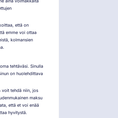
mme aina voimakkaita
ttujen
oittaa, että on
ttä emme voi ottaa
heistä, kolmansien
aa.
 oma tehtäväsi. Sinulla
 sinun on huolehdittava
 voit tehdä niin, jos
ikeudenmukainen maksu
ata, että et voi enää
ttaa hyvitystä.