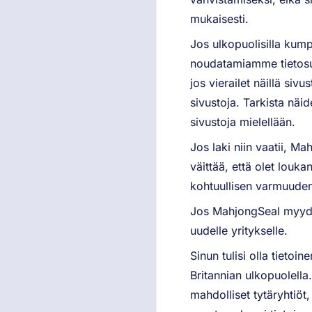
mukaisesti.
Jos ulkopuolisilla kump
noudatamiamme tietosuo
jos vierailet näillä sivu
sivustoja. Tarkista näi
sivustoja mielellään.
Jos laki niin vaatii, M
väittää, että olet louk
kohtuullisen varmuuden 
Jos MahjongSeal myydään
uudelle yritykselle.
Sinun tulisi olla tietoin
Britannian ulkopuolella
mahdolliset tytäryhtiöt