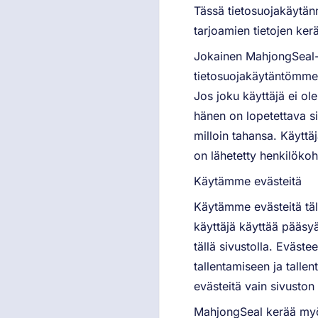
Tässä tietosuojakäytä
tarjoamien tietojen ker
Jokainen MahjongSeal-v
tietosuojakäytäntömme 
Jos joku käyttäjä ei ole
hänen on lopetettava s
milloin tahansa. Käyttä
on lähetetty henkilöko
Käytämme evästeitä
Käytämme evästeitä tällä
käyttäjä käyttää pääsyä 
tällä sivustolla. Eväste
tallentamiseen ja tall
evästeitä vain sivuston o
MahjongSeal kerää myös