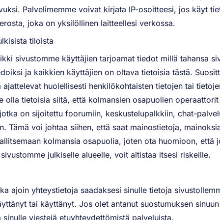
avuksi. Palvelimemme voivat kirjata IP-osoitteesi, jos käyt tie
osta, joka on yksilöllinen laitteellesi verkossa.
lkisista tiloista
kki sivustomme käyttäjien tarjoamat tiedot millä tahansa sivu
iedoiksi ja kaikkien käyttäjien on oltava tietoisia tästä. Suosi
ja ajattelevat huolellisesti henkilökohtaisten tietojen tai tietoj
e olla tietoisia siitä, että kolmansien osapuolien operaattori
 jotka on sijoitettu foorumiin, keskustelupalkkiin, chat-palvel
ihin. Tämä voi johtaa siihen, että saat mainostietoja, mainoksia
llitsemaan kolmansia osapuolia, joten ota huomioon, että jo
sivustomme julkiselle alueelle, voit altistaa itsesi riskeille.
a ajoin yhteystietoja saadaksesi sinulle tietoja sivustollemme
 käyttänyt tai käyttänyt. Jos olet antanut suostumuksen sinuu
 sinulle viestejä etuyhteydettömistä palveluista.