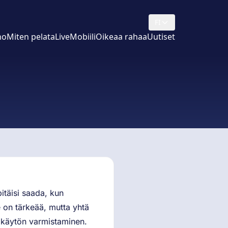
FI
no
Miten pelata
Live
Mobiili
Oikeaa rahaa
Uutiset
pitäisi saada, kun
e on tärkeää, mutta yhtä
n käytön varmistaminen.