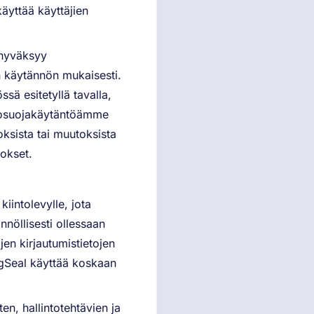
yttää käyttäjien
 hyväksyy
n käytännön mukaisesti.
ssä esitetyllä tavalla,
etosuojakäytäntöämme
oksista tai muutoksista
okset.
kiintolevylle, jota
nnöllisesti ollessaan
jen kirjautumistietojen
ngSeal käyttää koskaan
n, hallintotehtävien ja