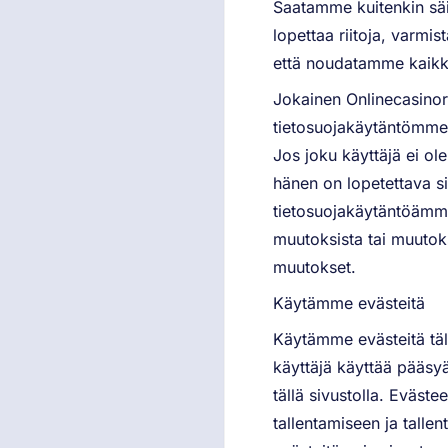
Saatamme kuitenkin säi
lopettaa riitoja, var
että noudatamme kaikki
Jokainen Onlinecasinor
tietosuojakäytäntömme 
Jos joku käyttäjä ei ole
hänen on lopetettava s
tietosuojakäytäntöämme 
muutoksista tai muutok
muutokset.
Käytämme evästeitä
Käytämme evästeitä tällä
käyttäjä käyttää pääsyä 
tällä sivustolla. Eväste
tallentamiseen ja tall