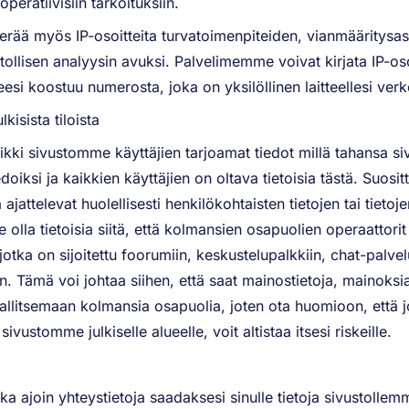
peratiivisiin tarkoituksiin.
erää myös IP-osoitteita turvatoimenpiteiden, vianmääritysas
astollisen analyysin avuksi. Palvelimemme voivat kirjata IP-osoi
eesi koostuu numerosta, joka on yksilöllinen laitteellesi ver
lkisista tiloista
kki sivustomme käyttäjien tarjoamat tiedot millä tahansa sivu
iedoiksi ja kaikkien käyttäjien on oltava tietoisia tästä. Suosi
ja ajattelevat huolellisesti henkilökohtaisten tietojen tai tietoj
e olla tietoisia siitä, että kolmansien osapuolien operaattori
 jotka on sijoitettu foorumiin, keskustelupalkkiin, chat-palvel
ihin. Tämä voi johtaa siihen, että saat mainostietoja, mainoksia
llitsemaan kolmansia osapuolia, joten ota huomioon, että jo
sivustomme julkiselle alueelle, voit altistaa itsesi riskeille.
a ajoin yhteystietoja saadaksesi sinulle tietoja sivustollemme