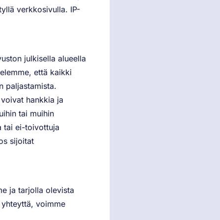
tyllä verkkosivulla. IP-
ston julkisella alueella
ttelemme, että kaikki
en paljastamista.
t voivat hankkia ja
uihin tai muihin
 tai ei-toivottuja
s sijoitat
 ja tarjolla olevista
n yhteyttä, voimme