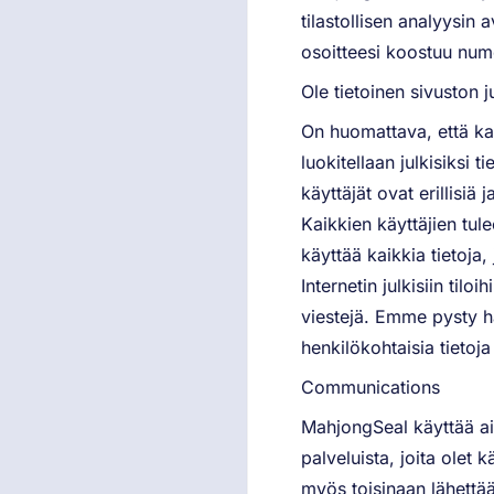
tilastollisen analyysin 
osoitteesi koostuu numer
Ole tietoinen sivuston ju
On huomattava, että kai
luokitellaan julkisiksi t
käyttäjät ovat erillisiä 
Kaikkien käyttäjien tule
käyttää kaikkia tietoja,
Internetin julkisiin tilo
viestejä. Emme pysty ha
henkilökohtaisia tietoja 
Communications
MahjongSeal käyttää aik
palveluista, joita olet
myös toisinaan lähettää