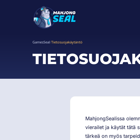
GamesSeal
/
Tietosuojakäytäntö
TIETOSUOJA
MahjongSealissa olemme 
vierailet ja käytät tät
tärkeä on myös tarpeid