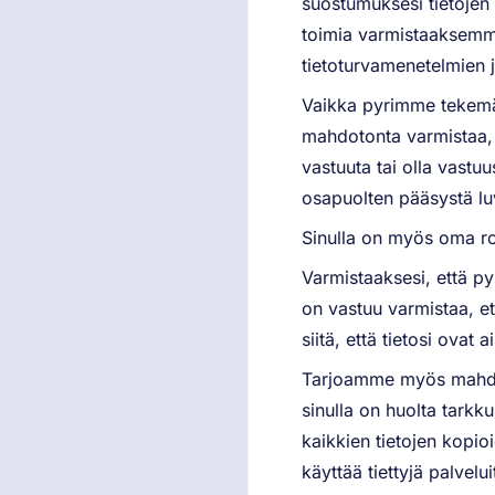
suostumuksesi tietojen 
toimia varmistaaksemme,
tietoturvamenetelmien 
Vaikka pyrimme tekemää
mahdotonta varmistaa, 
vastuuta tai olla vastuu
osapuolten pääsystä luva
Sinulla on myös oma ro
Varmistaaksesi, että py
on vastuu varmistaa, et
siitä, että tietosi ovat 
Tarjoamme myös mahdollis
sinulla on huolta tark
kaikkien tietojen kopio
käyttää tiettyjä palvelu