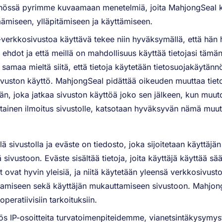
nnössä pyrimme kuvaamaan menetelmiä, joita MahjongSeal kä
äämiseen, ylläpitämiseen ja käyttämiseen.
erkkosivustoa käyttävä tekee niin hyväksymällä, että hän
ehdot ja että meillä on mahdollisuus käyttää tietojasi tämä
 samaa mieltä siitä, että tietoja käytetään tietosuojakäytännö
ivuston käyttö. MahjongSeal pidättää oikeuden muuttaa ti
jän, joka jatkaa sivuston käyttöä joko sen jälkeen, kun muut
htainen ilmoitus sivustolle, katsotaan hyväksyvän nämä muut
 sivustolla ja eväste on tiedosto, joka sijoitetaan käyttäjän 
sivustoon. Eväste sisältää tietoja, joita käyttäjä käyttää sää
et ovat hyvin yleisiä, ja niitä käytetään yleensä verkkosivusto
entamiseen sekä käyttäjän mukauttamiseen sivustoon. Mahjo
peratiivisiin tarkoituksiin.
 IP-osoitteita turvatoimenpiteidemme, vianetsintäkysymyste