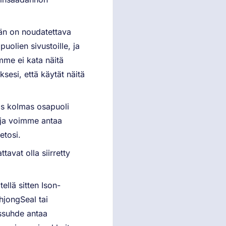
dän on noudatettava
olien sivustoille, ja
tömme ei kata näitä
sesi, että käytät näitä
Jos kolmas osapuoli
, ja voimme antaa
etosi.
avat olla siirretty
tellä sitten Ison-
hjongSeal tai
assuhde antaa