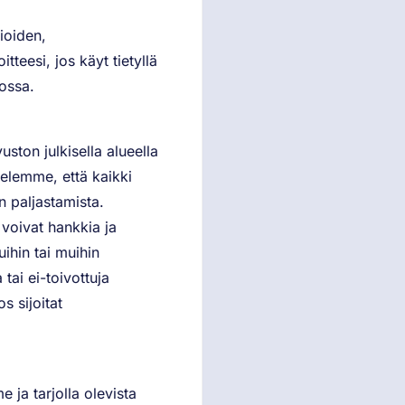
ioiden,
tteesi, jos käyt tietyllä
kossa.
ston julkisella alueella
ttelemme, että kaikki
en paljastamista.
t voivat hankkia ja
uihin tai muihin
 tai ei-toivottuja
s sijoitat
 ja tarjolla olevista