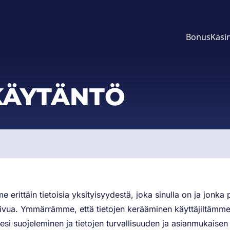
Bonus
Kasi
KÄYTÄNTÖ
erittäin tietoisia yksityisyydestä, joka sinulla on ja jonka 
ä sivua. Ymmärrämme, että tietojen kerääminen käyttäjiltämm
esi suojeleminen ja tietojen turvallisuuden ja asianmukaise