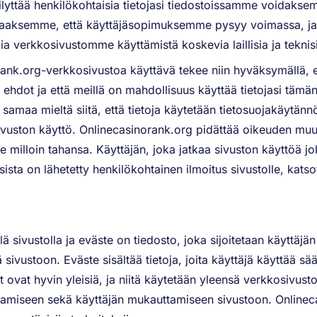
lyttää henkilökohtaisia tietojasi tiedostoissamme voidakse
mistaaksemme, että käyttäjäsopimuksemme pysyy voimassa, 
a verkkosivustomme käyttämistä koskevia laillisia ja teknis
ank.org-verkkosivustoa käyttävä tekee niin hyväksymällä, 
ehdot ja että meillä on mahdollisuus käyttää tietojasi tämä
 samaa mieltä siitä, että tietoja käytetään tietosuojakäytännö
ivuston käyttö. Onlinecasinorank.org pidättää oikeuden muu
milloin tahansa. Käyttäjän, joka jatkaa sivuston käyttöä jo
sista on lähetetty henkilökohtainen ilmoitus sivustolle, ka
 sivustolla ja eväste on tiedosto, joka sijoitetaan käyttäjän 
sivustoon. Eväste sisältää tietoja, joita käyttäjä käyttää sää
et ovat hyvin yleisiä, ja niitä käytetään yleensä verkkosivusto
entamiseen sekä käyttäjän mukauttamiseen sivustoon. Onlinec