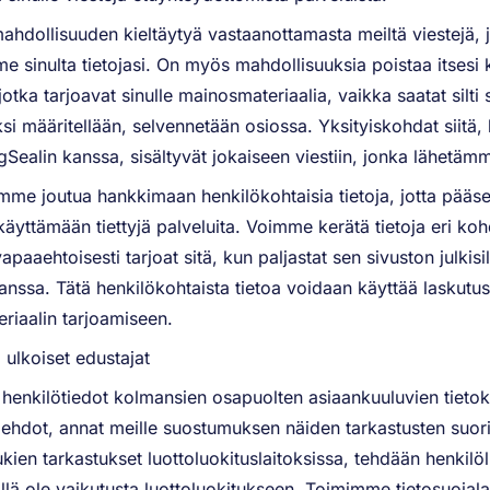
mahdollisuuden kieltäytyä vastaanottamasta meiltä viestejä,
 sinulta tietojasi. On myös mahdollisuuksia poistaa itsesi k
 jotka tarjoavat sinulle mainosmateriaalia, vaikka saatat silti 
i määritellään, selvennetään osiossa. Yksityiskohdat siitä, 
alin kanssa, sisältyvät jokaiseen viestiin, jonka lähetämm
me joutua hankkimaan henkilökohtaisia tietoja, jotta pääset
käyttämään tiettyjä palveluita. Voimme kerätä tietoja eri ko
apaaehtoisesti tarjoat sitä, kun paljastat sen sivuston julkisil
nssa. Tätä henkilökohtaista tietoa voidaan käyttää laskutuspa
eriaalin tarjoamiseen.
 ulkoiset edustajat
enkilötiedot kolmansien osapuolten asiaankuuluvien tietoka
ehdot, annat meille suostumuksen näiden tarkastusten suori
kien tarkastukset luottoluokituslaitoksissa, tehdään henkilö
illä ole vaikutusta luottoluokitukseen. Toimimme tietosuoja