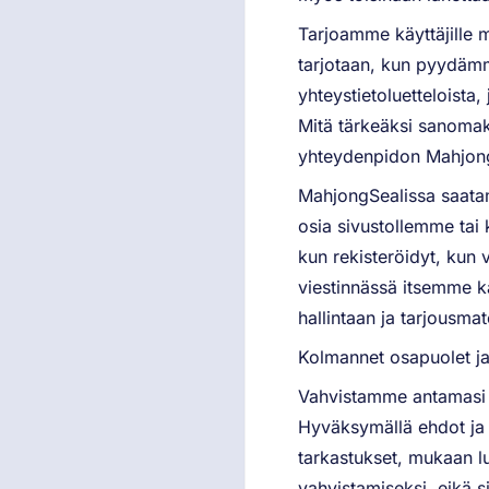
Tarjoamme käyttäjille 
tarjotaan, kun pyydämme
yhteystietoluetteloista,
Mitä tärkeäksi sanomaks
yhteydenpidon MahjongSe
MahjongSealissa saatam
osia sivustollemme tai 
kun rekisteröidyt, kun v
viestinnässä itsemme ka
hallintaan ja tarjousmat
Kolmannet osapuolet ja
Vahvistamme antamasi h
Hyväksymällä ehdot ja 
tarkastukset, mukaan lu
vahvistamiseksi, eikä s