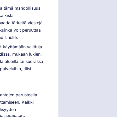
 ja tämä mahdollisuus
aikista
saada tärkeitä viestejä.
kuinka voit peruuttaa
e sinulle.
 käyttämään valittuja
hdissa, mukaan lukien:
la alueilla tai suorassa
lveluihin, tilisi
ntojen perusteella.
ttamiseen. Kaikki
llisyyden
lainsäädännön