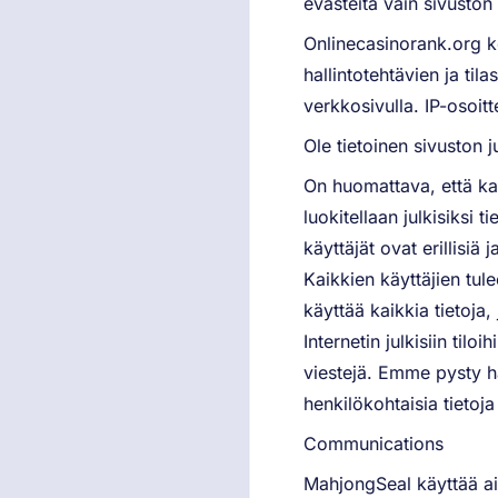
evästeitä vain sivuston o
Onlinecasinorank.org k
hallintotehtävien ja til
verkkosivulla. IP-osoitt
Ole tietoinen sivuston ju
On huomattava, että kai
luokitellaan julkisiksi t
käyttäjät ovat erillisiä 
Kaikkien käyttäjien tule
käyttää kaikkia tietoja,
Internetin julkisiin tilo
viestejä. Emme pysty ha
henkilökohtaisia tietoja 
Communications
MahjongSeal käyttää aik