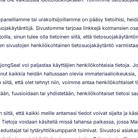
paneillamme tai urakoitsijoillamme on pääsy tietoihisi, hei
jakäytäntöjä. Sivustomme tarjoaa linkkejä kolmansien osapu
stoilla, sinun tulee olla tietoinen siitä, että tietosuojakäytän
den sivustojen henkilökohtainen tietosuojakäytäntö varmistaak
ahjongSeal voi paljastaa käyttäjien henkilökohtaisia tietoja. 
annut kaikkia heidän hallussaan olevia immateriaalioikeuksia
siitä, että olet tehnyt niin, voimme antaa henkilökohtaiset ti
, fuusioidaan tai yhdistetään, henkilökohtaiset tietosi saatt
en siitä, että kaikki meille antamasi tiedot voivat sijaita ja käsi
. Tietoja voidaan käsitellä missä tahansa paikassa, jossa Ma
, edustajat tai tytäryhtiökumppanit toimivat. Sivustosi asiak