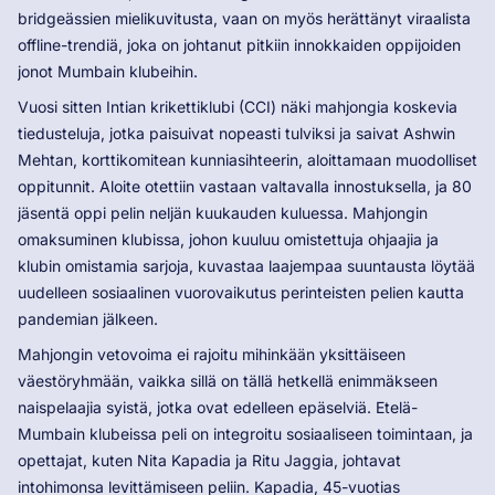
bridgeässien mielikuvitusta, vaan on myös herättänyt viraalista
offline-trendiä, joka on johtanut pitkiin innokkaiden oppijoiden
jonot Mumbain klubeihin.
Vuosi sitten Intian krikettiklubi (CCI) näki mahjongia koskevia
tiedusteluja, jotka paisuivat nopeasti tulviksi ja saivat Ashwin
Mehtan, korttikomitean kunniasihteerin, aloittamaan muodolliset
oppitunnit. Aloite otettiin vastaan ​​valtavalla innostuksella, ja 80
jäsentä oppi pelin neljän kuukauden kuluessa. Mahjongin
omaksuminen klubissa, johon kuuluu omistettuja ohjaajia ja
klubin omistamia sarjoja, kuvastaa laajempaa suuntausta löytää
uudelleen sosiaalinen vuorovaikutus perinteisten pelien kautta
pandemian jälkeen.
Mahjongin vetovoima ei rajoitu mihinkään yksittäiseen
väestöryhmään, vaikka sillä on tällä hetkellä enimmäkseen
naispelaajia syistä, jotka ovat edelleen epäselviä. Etelä-
Mumbain klubeissa peli on integroitu sosiaaliseen toimintaan, ja
opettajat, kuten Nita Kapadia ja Ritu Jaggia, johtavat
intohimonsa levittämiseen peliin. Kapadia, 45-vuotias