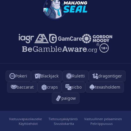
Pokeri
Blackjack
Ruletti
dragontiger
baccarat
craps
sicbo
texasholdem
paigow
Vastuuvapauslauseke
Tietosuojakäytäntö
Vastuullinen pelaaminen
Käyttöehdot
Sivustokartta
Peliriippuvuus