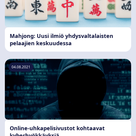
Mahjong: Uusi ilmiö yhdysvaltalaisten
pelaajien keskuudessa
04.08.2021
Online-uhkapelisivustot kohtaavat
kyberhyökkäyksiä