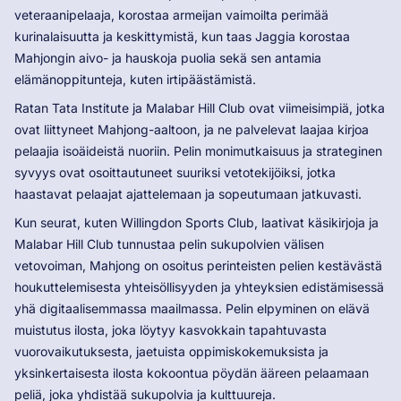
veteraanipelaaja, korostaa armeijan vaimoilta perimää
kurinalaisuutta ja keskittymistä, kun taas Jaggia korostaa
Mahjongin aivo- ja hauskoja puolia sekä sen antamia
elämänoppitunteja, kuten irtipäästämistä.
Ratan Tata Institute ja Malabar Hill Club ovat viimeisimpiä, jotka
ovat liittyneet Mahjong-aaltoon, ja ne palvelevat laajaa kirjoa
pelaajia isoäideistä nuoriin. Pelin monimutkaisuus ja strateginen
syvyys ovat osoittautuneet suuriksi vetotekijöiksi, jotka
haastavat pelaajat ajattelemaan ja sopeutumaan jatkuvasti.
Kun seurat, kuten Willingdon Sports Club, laativat käsikirjoja ja
Malabar Hill Club tunnustaa pelin sukupolvien välisen
vetovoiman, Mahjong on osoitus perinteisten pelien kestävästä
houkuttelemisesta yhteisöllisyyden ja yhteyksien edistämisessä
yhä digitaalisemmassa maailmassa. Pelin elpyminen on elävä
muistutus ilosta, joka löytyy kasvokkain tapahtuvasta
vuorovaikutuksesta, jaetuista oppimiskokemuksista ja
yksinkertaisesta ilosta kokoontua pöydän ääreen pelaamaan
peliä, joka yhdistää sukupolvia ja kulttuureja.