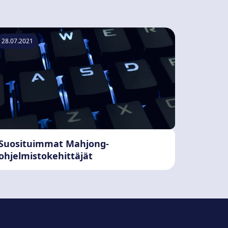
28.07.2021
Suosituimmat Mahjong-
ohjelmistokehittäjät