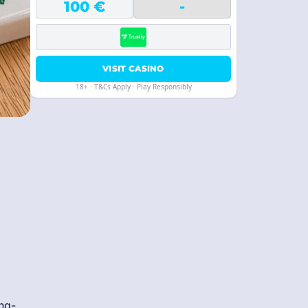
100 €
-
VISIT CASINO
18+ · T&Cs Apply · Play Responsibly
ng-