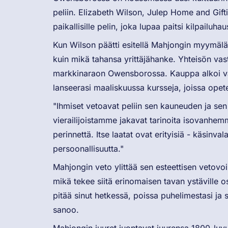
peliin. Elizabeth Wilson, Julep Home and Gifti
paikallisille pelin, joka lupaa paitsi kilpailu
Kun Wilson päätti esitellä Mahjongin myymälä
kuin mikä tahansa yrittäjähanke. Yhteisön vast
markkinaraon Owensborossa. Kauppa alkoi vara
lanseerasi maaliskuussa kursseja, joissa opet
"Ihmiset vetoavat peliin sen kauneuden ja se
vierailijoistamme jakavat tarinoita isovanhemm
perinnettä. Itse laatat ovat erityisiä - käsinva
persoonallisuutta."
Mahjongin veto ylittää sen esteettisen vetovoi
mikä tekee siitä erinomaisen tavan ystäville os
pitää sinut hetkessä, poissa puhelimestasi ja 
sanoo.